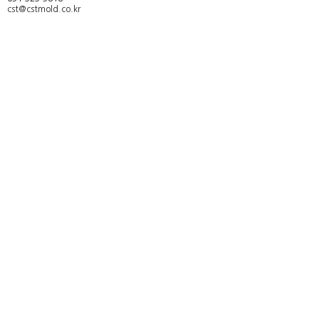
cst@cstmold.co.kr
인증 및 현황
찾아오시는 길