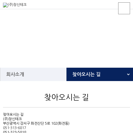
회사소개
회사소개
찾아오시는 길
회사소개
인사말
찾아오시는 길
제품소개
회사개요
생산공정
사훈 및 경영방침
설비현황
회사연혁
찾아오시는 길
(주)창신테크
고객센터
조직도
부산광역시 강서구 화전산단 5로 102(화전동)
051-313-6817
주요고객사
051-323-5818