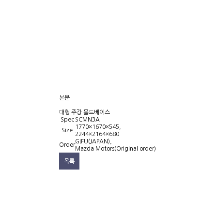
회사소개
철강제품
제품소개
주조제품
생산공정
S45C세트
설비현황
관련제품
고객센터
본문
대형 주강 몰드베이스
Spec
SCMN3A
1770×1670×545,
Size
2244×2164×680
GIFU(JAPAN),
Order
Mazda Motors(Original order)
목록