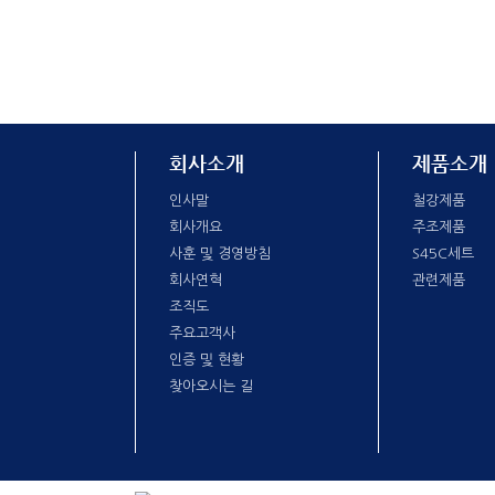
회사소개
제품소개
인사말
철강제품
회사개요
주조제품
사훈 및 경영방침
S45C세트
회사연혁
관련제품
조직도
주요고객사
인증 및 현황
찾아오시는 길