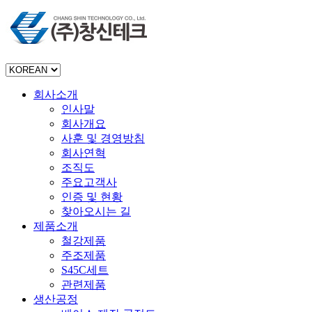
회사소개
인사말
회사개요
사훈 및 경영방침
회사연혁
조직도
주요고객사
인증 및 현황
찾아오시는 길
제품소개
철강제품
주조제품
S45C세트
관련제품
생산공정