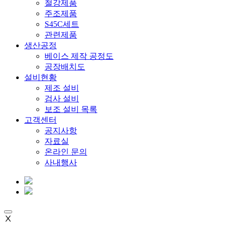
철강제품
주조제품
S45C세트
관련제품
생산공정
베이스 제작 공정도
공장배치도
설비현황
제조 설비
검사 설비
보조 설비 목록
고객센터
공지사항
자료실
온라인 문의
사내행사
Ⅹ