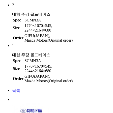
2
대형 주강 몰드베이스
Spec
SCMN3A
1770×1670×545,
Size
2244×2164×680
GIFU(JAPAN),
Order
Mazda Motors(Original order)
1
대형 주강 몰드베이스
Spec
SCMN3A
1770×1670×545,
Size
2244×2164×680
GIFU(JAPAN),
Order
Mazda Motors(Original order)
목록